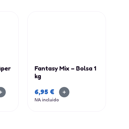
úper
Fantasy Mix – Bolsa 1
kg
6,95
€
IVA incluido