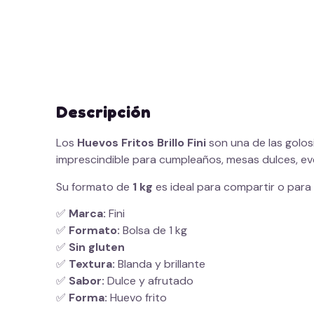
Descripción
Los
Huevos Fritos Brillo Fini
son una de las golosi
imprescindible para cumpleaños, mesas dulces, ev
Su formato de
1 kg
es ideal para compartir o para
✅
Marca:
Fini
✅
Formato:
Bolsa de 1 kg
✅
Sin gluten
✅
Textura:
Blanda y brillante
✅
Sabor:
Dulce y afrutado
✅
Forma:
Huevo frito