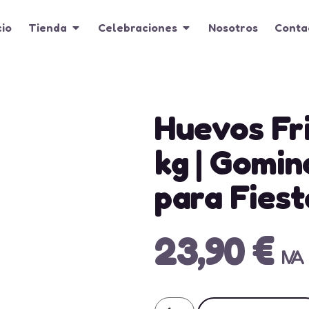
cio
Tienda
Celebraciones
Nosotros
Conta
Huevos Frit
kg | Gomin
para Fiest
23,90
€
IVA