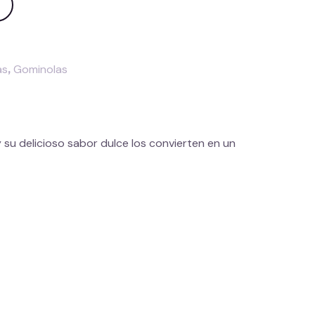
as
,
Gominolas
y su delicioso sabor dulce los convierten en un