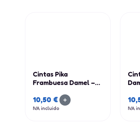
Cintas Pika
Cin
Frambuesa Damel –
Dam
Estuche 210 Uds
Uds
10,50
€
10,
IVA incluido
IVA i