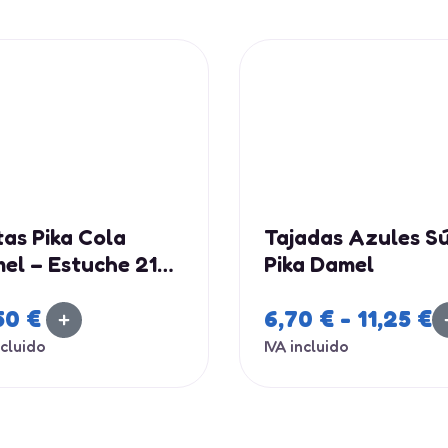
tas Pika Cola
Tajadas Azules S
el – Estuche 210
Pika Damel
50
€
6,70
€
-
11,25
€
ncluido
IVA incluido