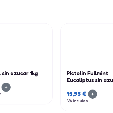
l sin azucar 1kg
Pictolin Fullmint
Eucaliptus sin az
Intervan 1kg
15,95
€
o
IVA incluido