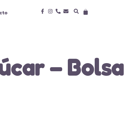
cto
úcar – Bolsa