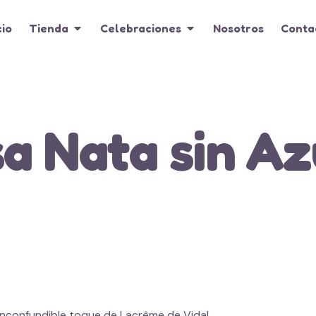
cio
Tienda
Celebraciones
Nosotros
Conta
a Nata sin Az
 inconfundible toque de Lacrême de Vidal