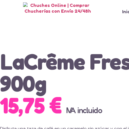
Ini
LaCrême Fres
900g
15,75
€
IVA incluido
Disfruta una taza de café en un caramelo sin azúcar y con el