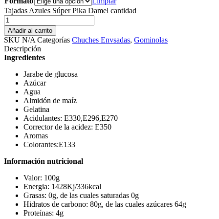
Formato
Limpiar
Tajadas Azules Súper Pika Damel cantidad
Añadir al carrito
SKU
N/A
Categorías
Chuches Envsadas
,
Gominolas
Descripción
Ingredientes
Jarabe de glucosa
Azúcar
Agua
Almidón de maíz
Gelatina
Acidulantes: E330,E296,E270
Corrector de la acidez: E350
Aromas
Colorantes:E133
Información nutricional
Valor: 100g
Energia: 1428Kj/336kcal
Grasas: 0g, de las cuales saturadas 0g
Hidratos de carbono: 80g, de las cuales azúcares 64g
Proteínas: 4g